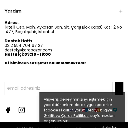
Yardım
Adres :
İkitelli Osb. Mah. Aykosan San. Sit. Çarşı Blok Kapı:8 Kat : 2 No
:477, Başakşehir, İstanbul
Destek Hattı
0212 554 704 67 27
destek@karepazar.com
Hafta İçi: 09:30 - 18:00
Ofisimizden satışımız bulunmamaktadır.
Alışveriş deneyiminizi iyileştirmek için
yasal düzenlemelere uygun çerezler
(cookies) kullanıyoruz. Detaylı bilgiye
Gizlilik ve Çerez Politikası
sayfamızdan
erişebilirsiniz.
Anladım