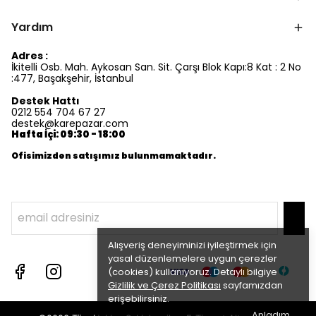
Yardım
Adres :
İkitelli Osb. Mah. Aykosan San. Sit. Çarşı Blok Kapı:8 Kat : 2 No
:477, Başakşehir, İstanbul
Destek Hattı
0212 554 704 67 27
destek@karepazar.com
Hafta İçi: 09:30 - 18:00
Ofisimizden satışımız bulunmamaktadır.
Alışveriş deneyiminizi iyileştirmek için
yasal düzenlemelere uygun çerezler
(cookies) kullanıyoruz. Detaylı bilgiye
Gizlilik ve Çerez Politikası
sayfamızdan
erişebilirsiniz.
Anladım