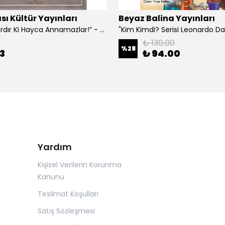
sı Kültür Yayınları
Beyaz Balina Yayınları
“Çoklar Vardır Ki Hayca Annamazlar!” - Gazanfer İbar
₺ 130.00
%
28
3
₺ 94.00
Yardım
Kişisel Verilerin Korunma
Kanunu
Teslimat Koşulları
Satış Sözleşmesi