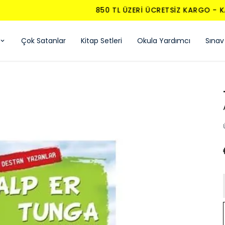
850 TL ÜZERI ÜCRETSIZ KARGO - KAPIDA ÖDEME
Çok Satanlar
Kitap Setleri
Okula Yardımcı
Sınav 