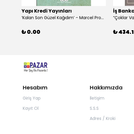
Yapı Kredi Yayınları
İş Banka
‘Kalan Son Güzel Kağıdım’ - Marcel Proust
₺ 0.00
₺ 434.1
Hesabım
Hakkımızda
Giriş Yap
İletişim
Kayıt Ol
S.S.S
Adres / Kroki