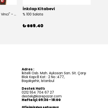
İnkılap Kitabevi
İnkıl
"Kim Kimdi? Serisi Leonardo Da Vinci" - Roberta Edwards
% 100 Salata
%100 İ
₺ 669.40
₺ 41
Adres :
İkitelli Osb. Mah. Aykosan San. Sit. Çarşı
Blok Kapı:8 Kat : 2 No :477,
Başakşehir, İstanbul
Destek Hattı
0212 554 704 67 27
destek@karepazar.com
Hafta İçi: 09:30 - 18:00
Ofisimizden satışımız