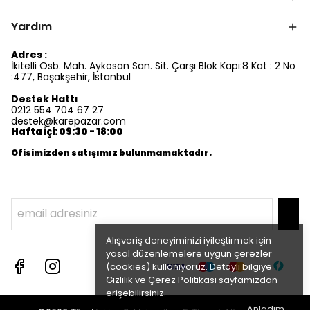
Yardım
Adres :
İkitelli Osb. Mah. Aykosan San. Sit. Çarşı Blok Kapı:8 Kat : 2 No
:477, Başakşehir, İstanbul
Destek Hattı
0212 554 704 67 27
destek@karepazar.com
Hafta İçi: 09:30 - 18:00
Ofisimizden satışımız bulunmamaktadır.
Alışveriş deneyiminizi iyileştirmek için
yasal düzenlemelere uygun çerezler
(cookies) kullanıyoruz. Detaylı bilgiye
Gizlilik ve Çerez Politikası
sayfamızdan
erişebilirsiniz.
Anladım