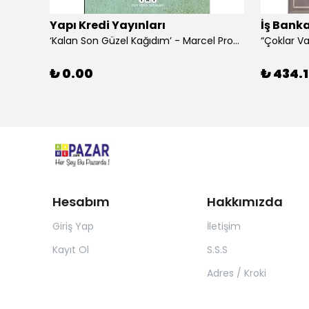
Yapı Kredi Yayınları
İş Banka
‘Kalan Son Güzel Kağıdım’ - Marcel Proust
₺ 0.00
₺ 434.1
Hesabım
Hakkımızda
Giriş Yap
İletişim
Kayıt Ol
S.S.S
Adres / Kroki