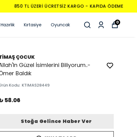
0
Hazırlık
Kırtasiye
Oyuncak
TİMAŞ ÇOCUK
Allah'In Güzel İsimlerini Biliyorum..-
Ömer Baldık
Ürün Kodu
:
KTIMAS28449
₺ 58.06
Stoğa Gelince Haber Ver