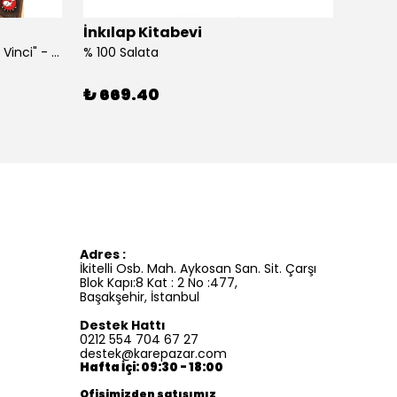
İnkılap Kitabevi
İnkıl
"Kim Kimdi? Serisi Leonardo Da Vinci" - Roberta Edwards
% 100 Salata
%100 İ
₺ 669.40
₺ 41
Adres :
İkitelli Osb. Mah. Aykosan San. Sit. Çarşı
Blok Kapı:8 Kat : 2 No :477,
Başakşehir, İstanbul
Destek Hattı
0212 554 704 67 27
destek@karepazar.com
Hafta İçi: 09:30 - 18:00
Ofisimizden satışımız