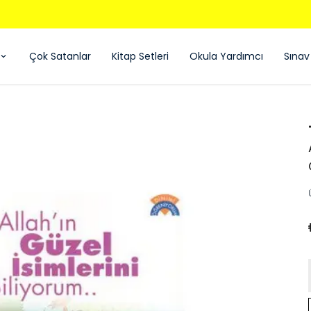
850 TL ÜZERI ÜCRETSIZ KARGO - KAPIDA ÖDEME
Çok Satanlar
Kitap Setleri
Okula Yardımcı
Sınav 