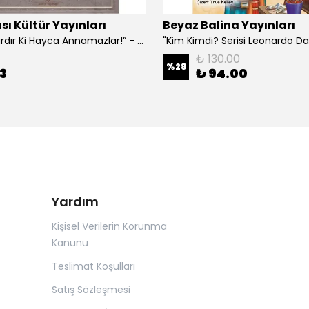
sı Kültür Yayınları
Beyaz Balina Yayınları
“Çoklar Vardır Ki Hayca Annamazlar!” - Gazanfer İbar
₺ 130.00
%
28
3
₺ 94.00
Yardım
Kişisel Verilerin Korunma
Kanunu
Teslimat Koşulları
Satış Sözleşmesi