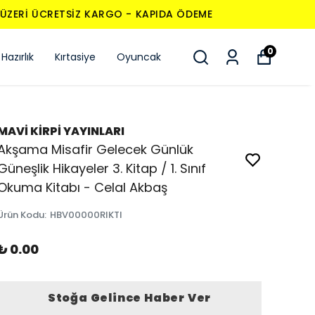
0
Hazırlık
Kırtasiye
Oyuncak
MAVİ KİRPİ YAYINLARI
Akşama Misafir Gelecek Günlük
Güneşlik Hikayeler 3. Kitap / 1. Sınıf
Okuma Kitabı - Celal Akbaş
Ürün Kodu
:
HBV00000RIKTI
₺ 0.00
Stoğa Gelince Haber Ver