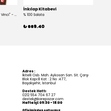
İnkılap Kitabevi
İnkıl
"Kim Kimdi? Serisi Leonardo Da Vinci" - Roberta Edwards
% 100 Salata
%100 İ
₺ 669.40
₺ 41
Adres :
İkitelli Osb. Mah. Aykosan San. Sit. Çarşı
Blok Kapı:8 Kat : 2 No :477,
Başakşehir, İstanbul
Destek Hattı
0212 554 704 67 27
destek@karepazar.com
Hafta İçi: 09:30 - 18:00
Ofisimizden satışımız