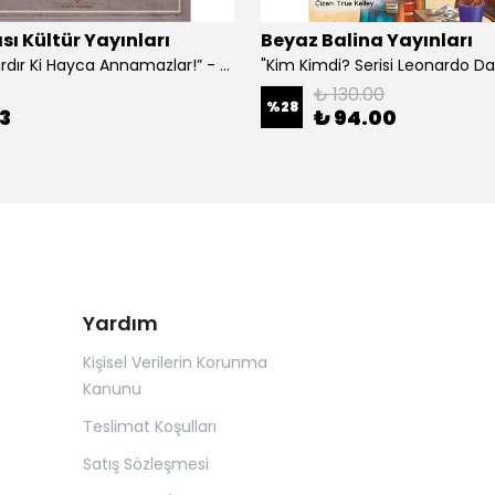
sı Kültür Yayınları
Beyaz Balina Yayınları
“Çoklar Vardır Ki Hayca Annamazlar!” - Gazanfer İbar
₺ 130.00
%
28
3
₺ 94.00
Yardım
Kişisel Verilerin Korunma
Kanunu
Teslimat Koşulları
Satış Sözleşmesi