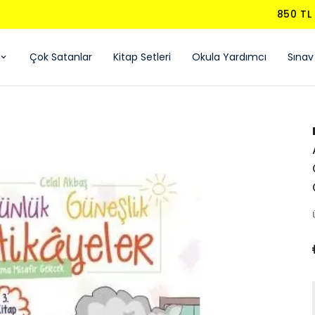
850 TL ÜZERI ÜCRETSIZ KARGO - KAPIDA ÖDEME
Çok Satanlar
Kitap Setleri
Okula Yardımcı
Sınav 