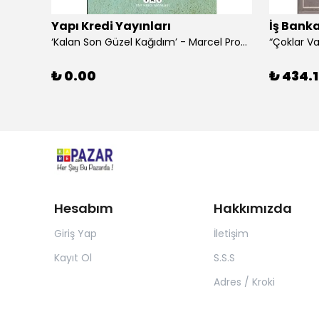
Yapı Kredi Yayınları
İş Banka
‘Kalan Son Güzel Kağıdım’ - Marcel Proust
₺ 0.00
₺ 434.1
Hesabım
Hakkımızda
Giriş Yap
İletişim
Kayıt Ol
S.S.S
Adres / Kroki