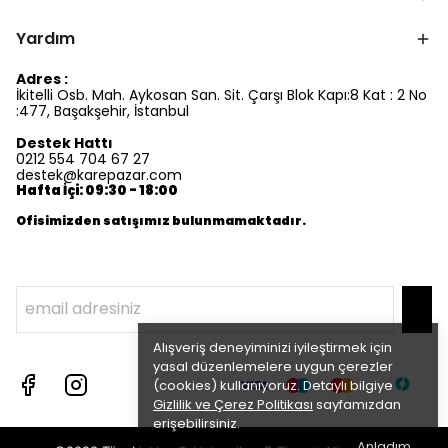
Yardım
Adres :
İkitelli Osb. Mah. Aykosan San. Sit. Çarşı Blok Kapı:8 Kat : 2 No
:477, Başakşehir, İstanbul
Destek Hattı
0212 554 704 67 27
destek@karepazar.com
Hafta İçi: 09:30 - 18:00
Ofisimizden satışımız bulunmamaktadır.
Alışveriş deneyiminizi iyileştirmek için
yasal düzenlemelere uygun çerezler
(cookies) kullanıyoruz. Detaylı bilgiye
Gizlilik ve Çerez Politikası
sayfamızdan
erişebilirsiniz.
Anladım