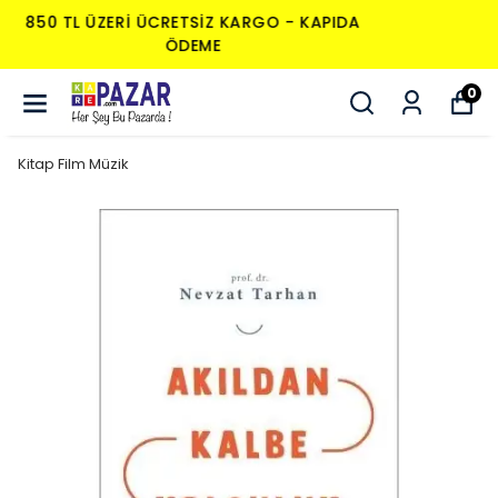
850 TL ÜZERI ÜCRETSIZ KARGO - KAPIDA
ÖDEME
0
Kitap Film Müzik