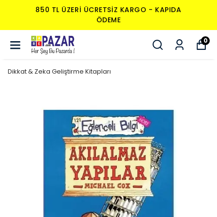
DA
850 TL ÜZERI ÜCRETSIZ KARGO - KAPI
ÖDEME
0
Dikkat & Zeka Geliştirme Kitapları