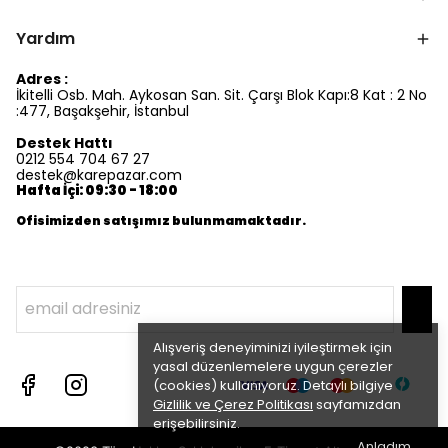
Yardım
Adres :
İkitelli Osb. Mah. Aykosan San. Sit. Çarşı Blok Kapı:8 Kat : 2 No
:477, Başakşehir, İstanbul
Destek Hattı
0212 554 704 67 27
destek@karepazar.com
Hafta İçi: 09:30 - 18:00
Ofisimizden satışımız bulunmamaktadır.
Alışveriş deneyiminizi iyileştirmek için
yasal düzenlemelere uygun çerezler
(cookies) kullanıyoruz. Detaylı bilgiye
Gizlilik ve Çerez Politikası
sayfamızdan
erişebilirsiniz.
Anladım