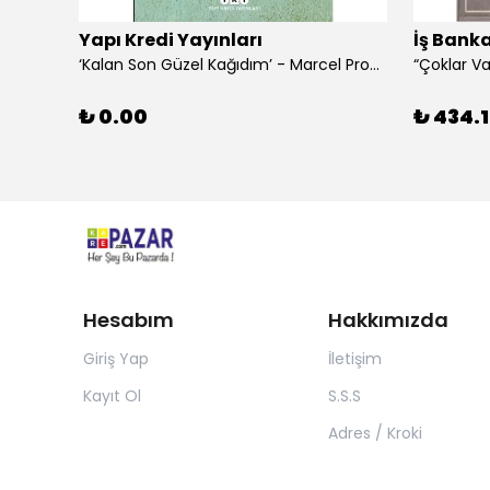
Yapı Kredi Yayınları
İş Banka
‘Kalan Son Güzel Kağıdım’ - Marcel Proust
₺ 0.00
₺ 434.1
Hesabım
Hakkımızda
Giriş Yap
İletişim
Kayıt Ol
S.S.S
Adres / Kroki