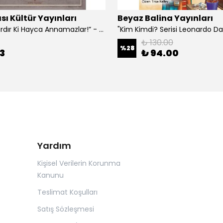
sı Kültür Yayınları
Beyaz Balina Yayınları
“Çoklar Vardır Ki Hayca Annamazlar!” - Gazanfer İbar
₺ 130.00
%
28
3
₺ 94.00
Yardım
Kişisel Verilerin Korunma
Kanunu
Teslimat Koşulları
Satış Sözleşmesi