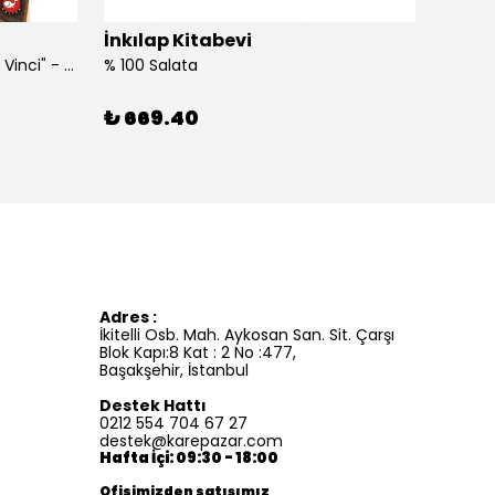
İnkılap Kitabevi
İnkıl
"Kim Kimdi? Serisi Leonardo Da Vinci" - Roberta Edwards
% 100 Salata
%100 İ
₺ 669.40
₺ 41
Adres :
İkitelli Osb. Mah. Aykosan San. Sit. Çarşı
Blok Kapı:8 Kat : 2 No :477,
Başakşehir, İstanbul
Destek Hattı
0212 554 704 67 27
destek@karepazar.com
Hafta İçi: 09:30 - 18:00
Ofisimizden satışımız