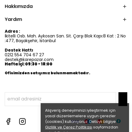
Hakkımızda
Yardım
Adres :
İkitelli Osb. Mah. Aykosan San. Sit. Çarşı Blok Kapı:8 Kat : 2 No
:477, Başakşehir, İstanbul
Destek Hattı
0212 554 704 67 27
destek@karepazar.com
Hafta İçi: 09:30 - 18:00
Ofisimizden satışımız bulunmamaktadır.
Alışveriş deneyiminizi iyileştirmek için
yasal düzenlemelere uygun çerezler
(cookies) kullanıyoruz. Detaylı bilgiye
Gizlilik ve Çerez Politikası
sayfamızdan