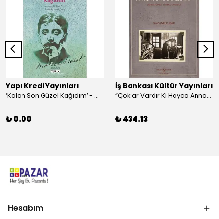
Yapı Kredi Yayınları
İş Bankası Kültür Yayınları
‘Kalan Son Güzel Kağıdım’ - Marcel Proust
“Çoklar Vardır Ki Hayca Annamazlar!” - Gazanfer İbar
₺ 0.00
₺ 434.13
Hesabım