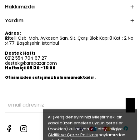
Hakkımızda
Yardım
Adres :
İkitelli Osb. Mah. Aykosan San. Sit. Çarşı Blok Kapı:8 Kat : 2 No
:477, Başakşehir, İstanbul
Destek Hattı
0212 554 704 67 27
destek@karepazar.com
Hafta İçi: 09:30 - 18:00
Ofisimizden satışımız bulunmamaktadır.
Alışveriş deneyiminizi iyileştirmek için
yasal düzenlemelere uygun çerezler
(cookies) kullanıyoruz. Detaylı bilgiye
Gizlilik ve Çerez Politikası
sayfamızdan