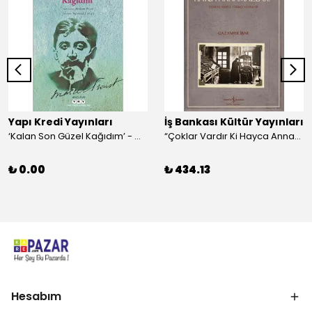
Yapı Kredi Yayınları
İş Bankası Kültür Yayınları
‘Kalan Son Güzel Kağıdım’ - Marcel Proust
“Çoklar Vardır Ki Hayca Annamazlar!” - Gazanfer İbar
₺ 0.00
₺ 434.13
Hesabım