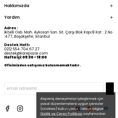
Hakkımızda
Yardım
Adres :
İkitelli Osb. Mah. Aykosan San. Sit. Çarşı Blok Kapı:8 Kat : 2 No
:477, Başakşehir, İstanbul
Destek Hattı
0212 554 704 67 27
destek@karepazar.com
Hafta İçi: 09:30 - 18:00
Ofisimizden satışımız bulunmamaktadır.
Alışveriş deneyiminizi iyileştirmek için
yasal düzenlemelere uygun çerezler
(cookies) kullanıyoruz. Detaylı bilgiye
Gizlilik ve Çerez Politikası
sayfamızdan