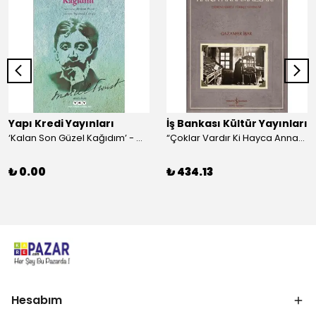
Yapı Kredi Yayınları
İş Bankası Kültür Yayınları
‘Kalan Son Güzel Kağıdım’ - Marcel Proust
“Çoklar Vardır Ki Hayca Annamazlar!” - Gazanfer İbar
₺ 0.00
₺ 434.13
Hesabım