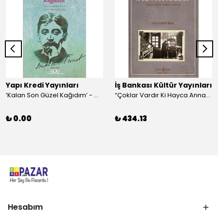
Yapı Kredi Yayınları
İş Bankası Kültür Yayınları
‘Kalan Son Güzel Kağıdım’ - Marcel Proust
“Çoklar Vardır Ki Hayca Annamazlar!” - Gazanfer İbar
₺ 0.00
₺ 434.13
Hesabım