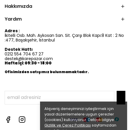
Hakkımızda
Yardım
Adres :
İkitelli Osb. Mah. Aykosan San. Sit. Çarşı Blok Kapı:8 Kat : 2 No
:477, Başakşehir, İstanbul
Destek Hattı
0212 554 704 67 27
destek@karepazar.com
Hafta İçi: 09:30 - 18:00
Ofisimizden satışımız bulunmamaktadır.
Alışveriş deneyiminizi iyileştirmek için
yasal düzenlemelere uygun çerezler
(cookies) kullanıyoruz. Detaylı bilgiye
Gizlilik ve Çerez Politikası
sayfamızdan