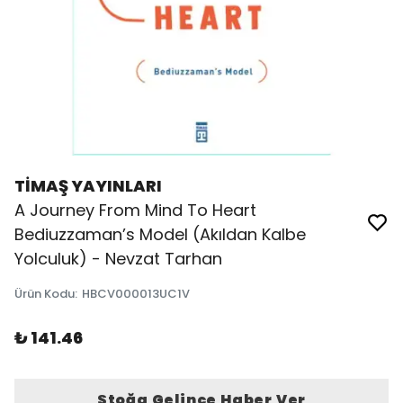
TİMAŞ YAYINLARI
A Journey From Mind To Heart
Bediuzzaman’s Model (Akıldan Kalbe
Yolculuk) - Nevzat Tarhan
Ürün Kodu
:
HBCV000013UC1V
₺ 141.46
Stoğa Gelince Haber Ver