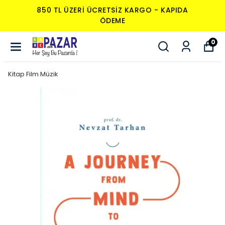
850 TL ÜZERI ÜCRETSIZ KARGO - KAPIDA
ÖDEME
0
Kitap Film Müzik