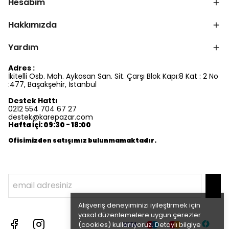
Hesabım
Hakkımızda
Yardım
Adres :
İkitelli Osb. Mah. Aykosan San. Sit. Çarşı Blok Kapı:8 Kat : 2 No
:477, Başakşehir, İstanbul
Destek Hattı
0212 554 704 67 27
destek@karepazar.com
Hafta İçi: 09:30 - 18:00
Ofisimizden satışımız bulunmamaktadır.
Alışveriş deneyiminizi iyileştirmek için
yasal düzenlemelere uygun çerezler
(cookies) kullanıyoruz. Detaylı bilgiye