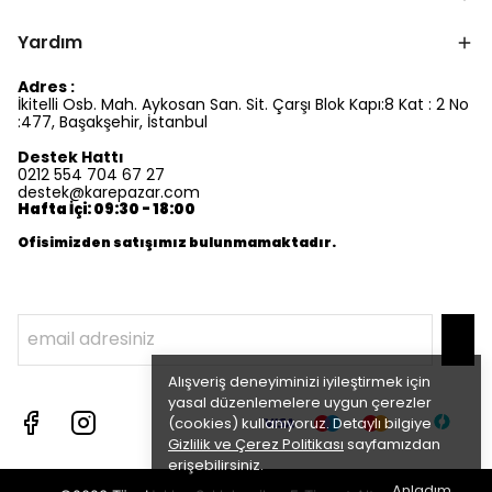
Yardım
Adres :
İkitelli Osb. Mah. Aykosan San. Sit. Çarşı Blok Kapı:8 Kat : 2 No
:477, Başakşehir, İstanbul
Destek Hattı
0212 554 704 67 27
destek@karepazar.com
Hafta İçi: 09:30 - 18:00
Ofisimizden satışımız bulunmamaktadır.
Alışveriş deneyiminizi iyileştirmek için
yasal düzenlemelere uygun çerezler
(cookies) kullanıyoruz. Detaylı bilgiye
Gizlilik ve Çerez Politikası
sayfamızdan
erişebilirsiniz.
Anladım