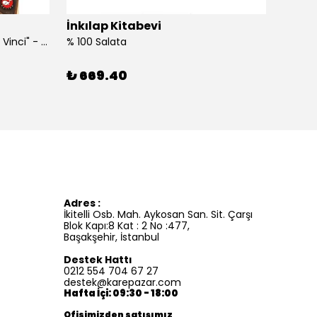
İnkılap Kitabevi
İnkıl
"Kim Kimdi? Serisi Leonardo Da Vinci" - Roberta Edwards
% 100 Salata
%100 İ
₺ 669.40
₺ 41
Adres :
İkitelli Osb. Mah. Aykosan San. Sit. Çarşı
Blok Kapı:8 Kat : 2 No :477,
Başakşehir, İstanbul
Destek Hattı
0212 554 704 67 27
destek@karepazar.com
Hafta İçi: 09:30 - 18:00
Ofisimizden satışımız