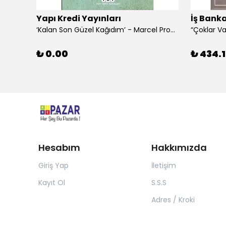
Yapı Kredi Yayınları
İş Banka
‘Kalan Son Güzel Kağıdım’ - Marcel Proust
₺ 0.00
₺ 434.1
Hesabım
Hakkımızda
Giriş Yap
İletişim
Kayıt Ol
S.S.S
Adres / Kroki