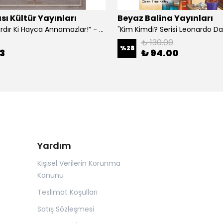
sı Kültür Yayınları
Beyaz Balina Yayınları
“Çoklar Vardır Ki Hayca Annamazlar!” - Gazanfer İbar
₺ 130.00
%
28
3
₺ 94.00
Yardım
Kişisel Verilerin Korunma
Kanunu
Teslimat Koşulları
Satış Sözleşmesi