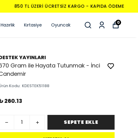
0
Hazırlık
Kırtasiye
Oyuncak
DESTEK YAYINLARI
670 Gram ile Hayata Tutunmak - İnci
Candemir
Ürün Kodu
:
KDESTEK51188
₺ 260.13
SEPETE EKLE