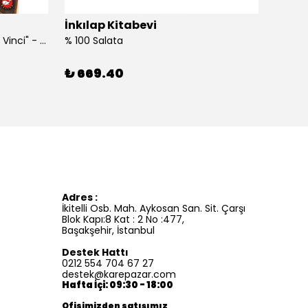
İnkılap Kitabevi
İnkıl
"Kim Kimdi? Serisi Leonardo Da Vinci" - Roberta Edwards
% 100 Salata
%100 İ
₺ 669.40
₺ 41
Adres :
İkitelli Osb. Mah. Aykosan San. Sit. Çarşı
Blok Kapı:8 Kat : 2 No :477,
Başakşehir, İstanbul
Destek Hattı
0212 554 704 67 27
destek@karepazar.com
Hafta İçi: 09:30 - 18:00
Ofisimizden satışımız