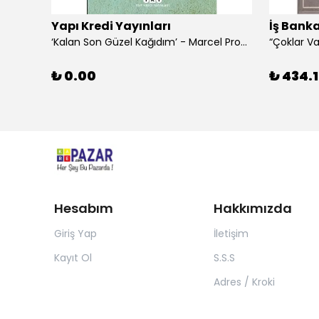
Yapı Kredi Yayınları
İş Banka
‘Kalan Son Güzel Kağıdım’ - Marcel Proust
₺ 0.00
₺ 434.1
Hesabım
Hakkımızda
Giriş Yap
İletişim
Kayıt Ol
S.S.S
Adres / Kroki