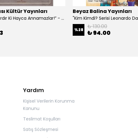
sı Kültür Yayınları
Beyaz Balina Yayınları
“Çoklar Vardır Ki Hayca Annamazlar!” - Gazanfer İbar
₺ 130.00
%
28
3
₺ 94.00
Yardım
Kişisel Verilerin Korunma
Kanunu
Teslimat Koşulları
Satış Sözleşmesi