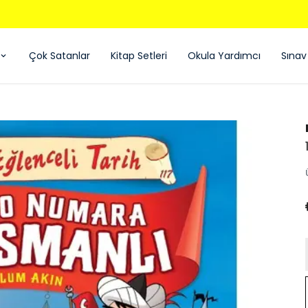
850 TL ÜZERI ÜCRETSIZ KARGO - KAPIDA ÖDEME
Çok Satanlar
Kitap Setleri
Okula Yardımcı
Sınav 