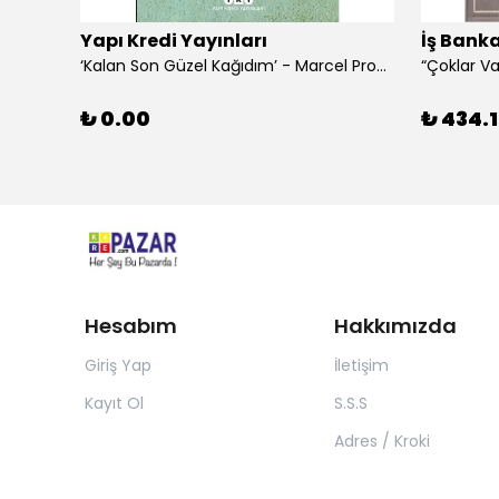
Yapı Kredi Yayınları
İş Banka
‘Kalan Son Güzel Kağıdım’ - Marcel Proust
₺ 0.00
₺ 434.1
Hesabım
Hakkımızda
Giriş Yap
İletişim
Kayıt Ol
S.S.S
Adres / Kroki