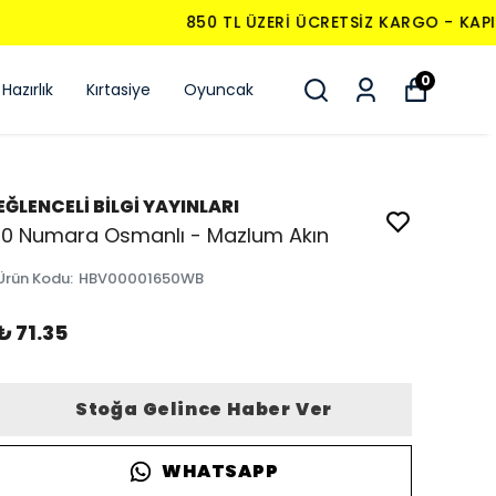
0
Hazırlık
Kırtasiye
Oyuncak
EĞLENCELİ BİLGİ YAYINLARI
10 Numara Osmanlı - Mazlum Akın
Ürün Kodu
:
HBV00001650WB
₺ 71.35
Stoğa Gelince Haber Ver
WHATSAPP