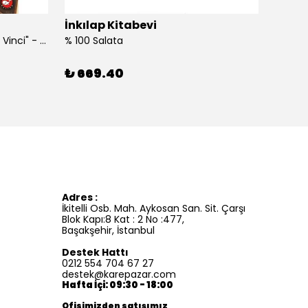
İnkılap Kitabevi
İnkıl
"Kim Kimdi? Serisi Leonardo Da Vinci" - Roberta Edwards
% 100 Salata
%100 İ
₺ 669.40
₺ 41
Adres :
İkitelli Osb. Mah. Aykosan San. Sit. Çarşı
Blok Kapı:8 Kat : 2 No :477,
Başakşehir, İstanbul
Destek Hattı
0212 554 704 67 27
destek@karepazar.com
Hafta İçi: 09:30 - 18:00
Ofisimizden satışımız