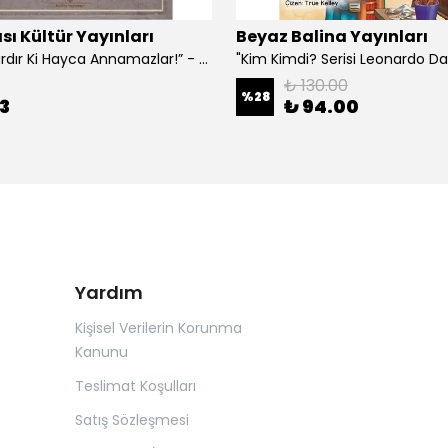
sı Kültür Yayınları
Beyaz Balina Yayınları
“Çoklar Vardır Ki Hayca Annamazlar!” - Gazanfer İbar
₺ 130.00
%
28
3
₺ 94.00
Yardım
Kişisel Verilerin Korunma
Kanunu
Teslimat Koşulları
Satış Sözleşmesi