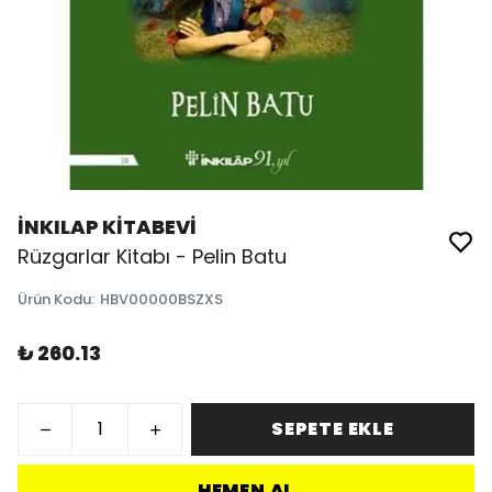
İNKILAP KİTABEVİ
Rüzgarlar Kitabı - Pelin Batu
Ürün Kodu
:
HBV00000BSZXS
₺ 260.13
SEPETE EKLE
HEMEN AL