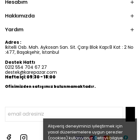
Hesabım
Hakkımızda
Yardım
Adres :
İkitelli Osb. Mah. Aykosan San. Sit. Çarşı Blok Kapı:8 Kat : 2 No
:477, Başakşehir, İstanbul
Destek Hattı
0212 554 704 67 27
destek@karepazar.com
Hafta İçi: 09:30 - 18:00
Ofisimizden satışımız bulunmamaktadır.
Alışveriş deneyiminizi iyileştirmek için
yasal düzenlemelere uygun çerezler
(cookies) kullanıyoruz. Detaylı bilgiye