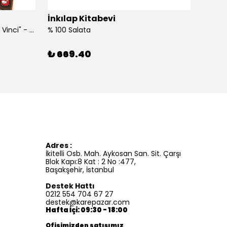
İnkılap Kitabevi
İnkıl
"Kim Kimdi? Serisi Leonardo Da Vinci" - Roberta Edwards
% 100 Salata
%100 İ
₺ 669.40
₺ 41
Adres :
İkitelli Osb. Mah. Aykosan San. Sit. Çarşı
Blok Kapı:8 Kat : 2 No :477,
Başakşehir, İstanbul
Destek Hattı
0212 554 704 67 27
destek@karepazar.com
Hafta İçi: 09:30 - 18:00
Ofisimizden satışımız