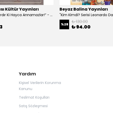
sı Kültür Yayınları
Beyaz Balina Yayınları
“Çoklar Vardır Ki Hayca Annamazlar!” - Gazanfer İbar
₺ 130.00
%
28
3
₺ 94.00
Yardım
Kişisel Verilerin Korunma
Kanunu
Teslimat Koşulları
Satış Sözleşmesi