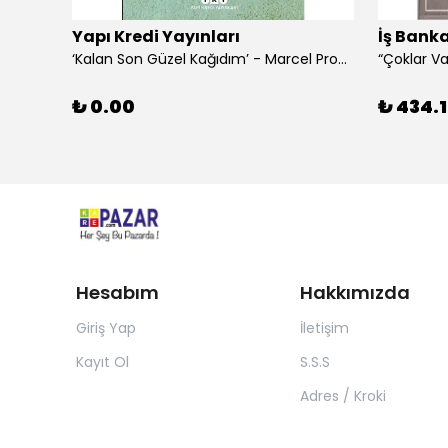
Yapı Kredi Yayınları
İş Banka
‘Kalan Son Güzel Kağıdım’ - Marcel Proust
₺ 0.00
₺ 434.1
Hesabım
Hakkımızda
Giriş Yap
İletişim
Kayıt Ol
S.S.S
Adres / Kroki