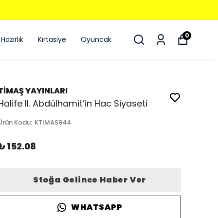
0
Hazırlık
Kırtasiye
Oyuncak
TİMAŞ YAYINLARI
Halife II. Abdülhamit’in Hac Siyaseti
Ürün Kodu
:
KTIMAS944
₺ 152.08
Stoğa Gelince Haber Ver
WHATSAPP