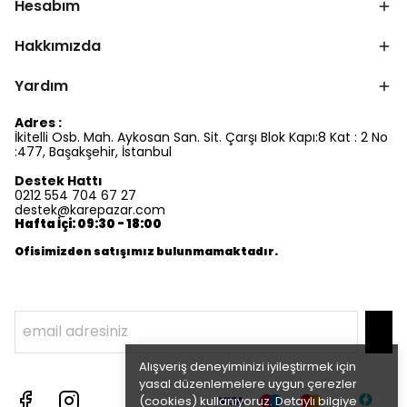
Hesabım
Hakkımızda
Yardım
Adres :
İkitelli Osb. Mah. Aykosan San. Sit. Çarşı Blok Kapı:8 Kat : 2 No
:477, Başakşehir, İstanbul
Destek Hattı
0212 554 704 67 27
destek@karepazar.com
Hafta İçi: 09:30 - 18:00
Ofisimizden satışımız bulunmamaktadır.
Alışveriş deneyiminizi iyileştirmek için
yasal düzenlemelere uygun çerezler
(cookies) kullanıyoruz. Detaylı bilgiye