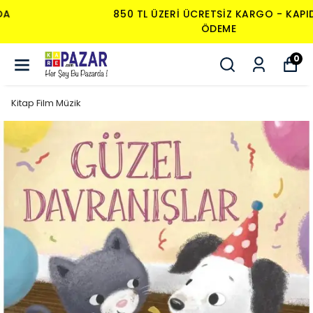
850 TL ÜZERI ÜCRETSIZ KARGO - KAPIDA
ÖDEME
0
Kitap Film Müzik