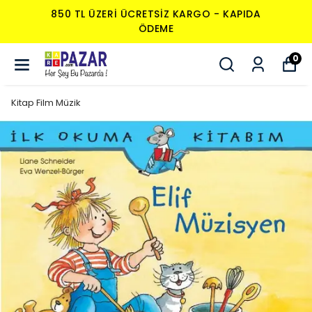
850 TL ÜZERI ÜCRETSIZ KARGO - KAPIDA
ÖDEME
0
Kitap Film Müzik