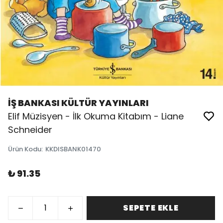
İŞ BANKASI KÜLTÜR YAYINLARI
Elif Müzisyen - İlk Okuma Kitabım - Liane
Schneider
Ürün Kodu
:
KKDISBANK01470
₺ 91.35
SEPETE EKLE