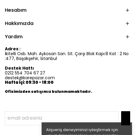
Hesabım
Hakkımızda
Yardım
Adres :
İkitelli Osb. Mah. Aykosan San. Sit. Çarşı Blok Kapı:8 Kat : 2 No
:477, Başakşehir, İstanbul
Destek Hattı
0212 554 704 67 27
destek@karepazar.com
Hafta İçi: 09:30 - 18:00
Ofisimizden satışımız bulunmamaktadır.
Alışveriş deneyiminizi iyileştirmek için