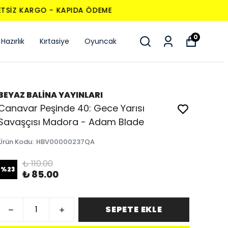
0
Hazırlık
Kırtasiye
Oyuncak
BEYAZ BALİNA YAYINLARI
Canavar Peşinde 40: Gece Yarısı
Savaşçısı Madora - Adam Blade
Ürün Kodu
:
HBV00000237QA
₺ 110.00
%
23
₺ 85.00
SEPETE EKLE