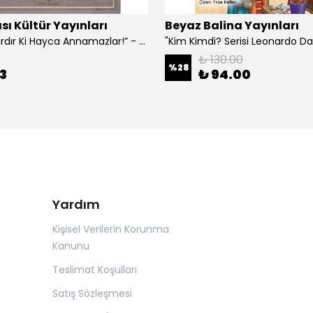
sı Kültür Yayınları
Beyaz Balina Yayınları
“Çoklar Vardır Ki Hayca Annamazlar!” - Gazanfer İbar
₺ 130.00
%
28
3
₺ 94.00
Yardım
Kişisel Verilerin Korunma
Kanunu
Teslimat Koşulları
Satış Sözleşmesi