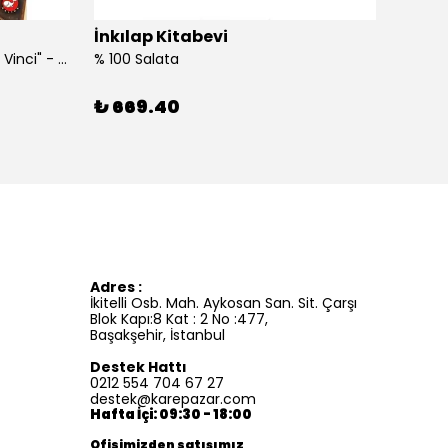
İnkılap Kitabevi
İnkıl
"Kim Kimdi? Serisi Leonardo Da Vinci" - Roberta Edwards
% 100 Salata
%100 İ
₺ 669.40
₺ 41
Adres :
İkitelli Osb. Mah. Aykosan San. Sit. Çarşı
Blok Kapı:8 Kat : 2 No :477,
Başakşehir, İstanbul
Destek Hattı
0212 554 704 67 27
destek@karepazar.com
Hafta İçi: 09:30 - 18:00
Ofisimizden satışımız