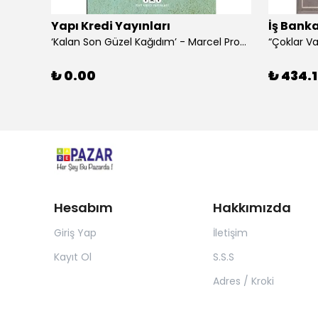
Yapı Kredi Yayınları
İş Banka
‘Kalan Son Güzel Kağıdım’ - Marcel Proust
₺ 0.00
₺ 434.1
Hesabım
Hakkımızda
Giriş Yap
İletişim
Kayıt Ol
S.S.S
Adres / Kroki